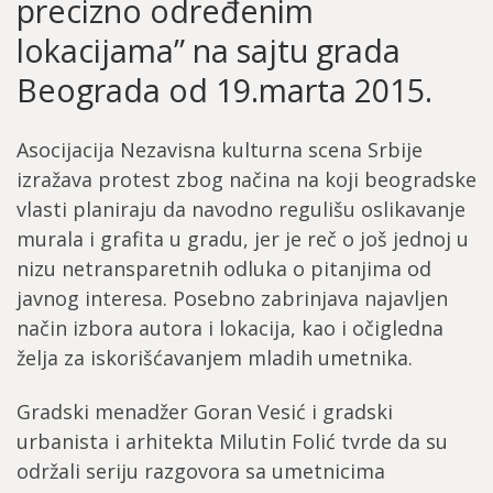
precizno određenim
lokacijama” na sajtu grada
Beograda od 19.marta 2015.
Asocijacija Nezavisna kulturna scena Srbije
izražava protest zbog načina na koji beogradske
vlasti planiraju da navodno regulišu oslikavanje
murala i grafita u gradu, jer je reč o još jednoj u
nizu netransparetnih odluka o pitanjima od
javnog interesa. Posebno zabrinjava najavljen
način izbora autora i lokacija, kao i očigledna
želja za iskorišćavanjem mladih umetnika.
Gradski menadžer Goran Vesić i gradski
urbanista i arhitekta Milutin Folić tvrde da su
održali seriju razgovora sa umetnicima