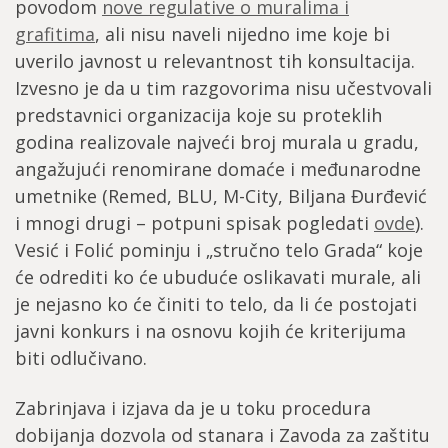
povodom
nove regulative o muralima i
grafitima
, ali nisu naveli nijedno ime koje bi
uverilo javnost u relevantnost tih konsultacija.
Izvesno je da u tim razgovorima nisu učestvovali
predstavnici organizacija koje su proteklih
godina realizovale najveći broj murala u gradu,
angažujući renomirane domaće i međunarodne
umetnike (Remed, BLU, M-City, Biljana Đurđević
i mnogi drugi – potpuni spisak pogledati
ovde
).
Vesić i Folić pominju i „stručno telo Grada“ koje
će odrediti ko će ubuduće oslikavati murale, ali
je nejasno ko će činiti to telo, da li će postojati
javni konkurs i na osnovu kojih će kriterijuma
biti odlučivano.
Zabrinjava i izjava da je u toku procedura
dobijanja dozvola od stanara i Zavoda za zaštitu