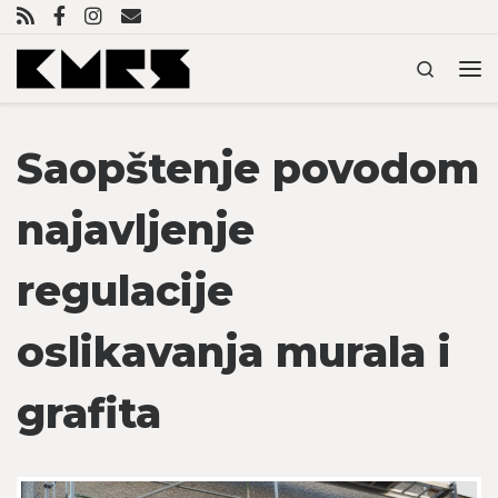
Skip to content
Search
Me
Saopštenje povodom
najavljenje
regulacije
oslikavanja murala i
grafita