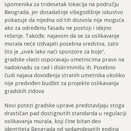
spomenika za tridesetak lokacija na području
Beograda, jer dosadašnje višegodišnje iskustvo
pokazuje da nijedna od tih dozvola nije moguća
ako za određenu fasadu ne postoji i idejno
rešenje. Takođe, najavom da se za oslikavanje
murala neće izdvajati posebna sredstva, zato
što je „uvek lako naći sponzore za boje“,
gradske vlasti osporavaju umetnicima pravo na
nadoknadu za rad i diskriminišu ih. Posebno
čudi najava dovođenja stranih umetnika ukoliko
nije predviđen budžet za projekte oslikavanja
gradskih zidova.
Novi potezi gradske uprave predstavljaju stoga
drastičan pad dostignutih standarda u regulaciji
oslikavanja murala, koji čine bitan deo
identiteta Beograda od sedamdesetih godina